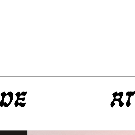
ide
At