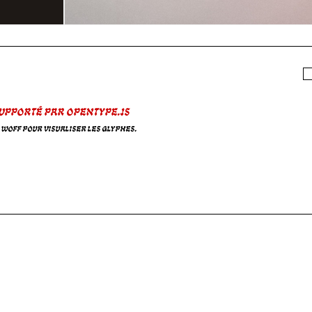
upporté par opentype.js
u WOFF pour visualiser les glyphes.