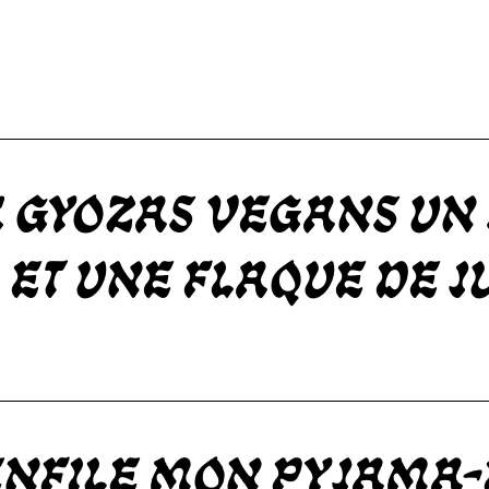
x gyozas vegans u
et une flaque de ju
enfile mon pyjama-