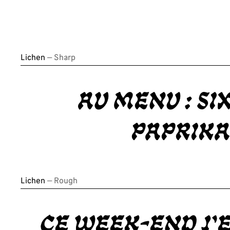
Lichen
— Sharp
Au menu : si
paprika 
Lichen
— Rough
Ce week-end j'