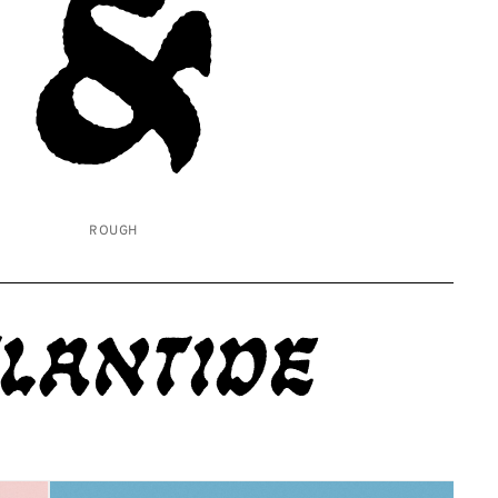
&
ROUGH
lantide