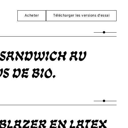
Acheter
Télécharger les versions d'essai
n sandwich au
s de bio.
blazer en latex