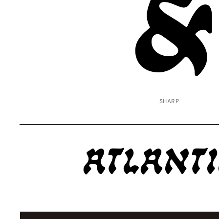
&
SHARP
Atlant