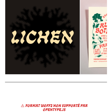
⚠️ Format WOFF2 non supporté par
opentype.js